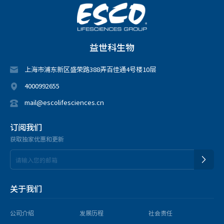
自动细胞计数分析仪
自动微生物计数分析仪
光学显微镜
益世科生物
Aeris PCR基因扩增仪
Airstream PCR专用垂直流洁净工作台
上海市浦东新区盛荣路388弄百佳通4号楼10层
化学实验
4000992655
通用型台式通风橱
mail@escolifesciences.cn
样品培养
订阅我们
获取独家优惠和更新
全温振荡培养箱
通用设备
关于我们
器皿清洗设备
全自动器皿清洗机
公司介绍
发展历程
社会责任