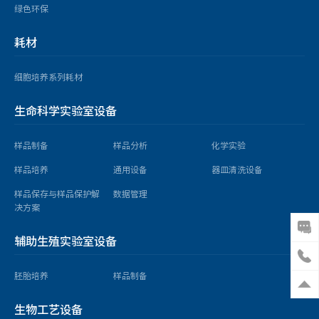
绿色环保
样品保存与样品保护解决方案
实验室冷冻箱
耗材
大口径不锈钢液氮生物容器
细胞培养系列耗材
液氮生物容器
程序降温仪
生命科学实验室设备
-86℃立式超低温冰箱
实验室冷藏箱
样品制备
样品分析
化学实验
液氮储存罐
样品培养
通用设备
器皿清洗设备
数据管理
样品保存与样品保护解
数据管理
决方案
辅助生殖实验室设备
胚胎培养
样品制备
胚胎培养
生物工艺设备
胚胎培养箱