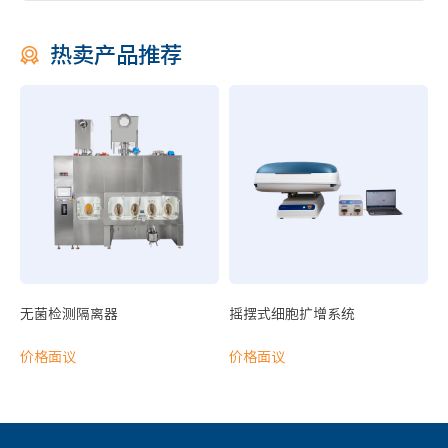
细胞培养系列耗材
热卖产品推荐
细胞培养瓶
锥底离心管
样品制备
智能高速离心机
电动移液器
物安
无菌检测隔离器
摇摆式细胞扩增系统
VIVA 通用型动物操作安全柜
VIVA 双面开放式动物换笼工作台
价格面议
价格面议
VIVA 动物饲养垫料处理工作台
样品分析