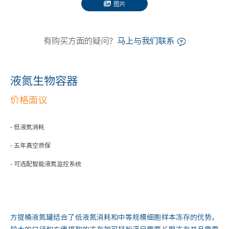
图片
有购买方面的疑问？
马上与我们联系
液氮生物容器
价格面议
- 低液氮消耗
- 五年真空质保
- 可选配智能液氮监控系统
方提桶液氮罐结合了低液氮消耗和中等规模细胞样本冻存的优势，
较大的口径和方便提取的冻存架可轻松满足需要长期冻存并且需要