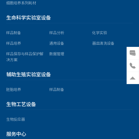
细胞培养系列耗材
胚胎培养
生命科学实验室设备
胚胎培养箱
样品制备
样品分析
化学实验
气体和温度验证设备
样品培养
通用设备
器皿清洗设备
样品制备
样品保存与样品保护解
数据管理
决方案
MIRI AVT 防震台
辅助生殖实验室设备
胚胎培养
样品制备
生物反应器
生物工艺设备
摇摆式细胞扩增系统
生物反应器
服务中心