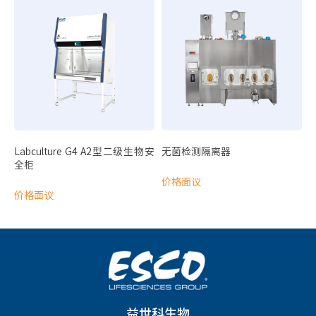
VIVA 双面开放式动物换笼工作台
VIVA 动物饲养垫料处理工作台
样品分析
自动细胞计数分析仪
自动微生物计数分析仪
光学显微镜
Aeris PCR基因扩增仪
Labculture G4 A2型二级生物安
无菌检测隔离器
Airstream PCR专用垂直流洁净工作台
全柜
价格面议
化学实验
价格面议
通用型台式通风橱
样品培养
全温振荡培养箱
通用设备
益世科生物