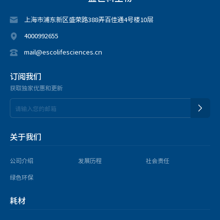
器皿清洗设备
上海市浦东新区盛荣路388弄百佳通4号楼10层
4000992655
全自动器皿清洗机
mail@escolifesciences.cn
样品保存与样品保护解决方案
订阅我们
实验室冷冻箱
获取独家优惠和更新
大口径不锈钢液氮生物容器
液氮生物容器
程序降温仪
-86℃立式超低温冰箱
关于我们
实验室冷藏箱
液氮储存罐
公司介绍
发展历程
社会责任
绿色环保
数据管理
耗材