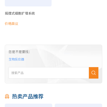
NEW
摇摆式细胞扩增系统
价格面议
细胞培养系列耗材
细胞培养瓶
锥底离心管
您是不是要找：
生物反应器
样品制备
智能高速离心机
电动移液器
热卖产品推荐
VIVA 通用型动物操作安全柜