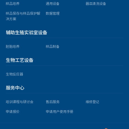
摇摆式细胞扩增系统
样品培养
通用设备
器皿清洗设备
全温振荡培养箱
样品保存与样品保护解
数据管理
Airstream G4 A2型二级生物安全柜
决方案
Esco CelCulture Touch 二氧化碳培养箱
辅助生殖实验室设备
光学显微镜
胚胎培养
样品制备
生物工艺设备
智能高速离心机
生物反应器
光学显微镜
服务中心
Aeris PCR基因扩增仪
培训课程与研讨会
售后服务
维修登记
申请报价
申请用户使用手册
-86℃立式超低温冰箱
程序降温仪