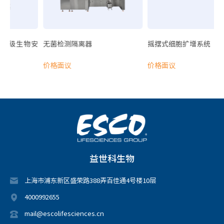
胚胎培养箱
气体和温度验证设备
样品制备
级生物安
无菌检测隔离器
摇摆式细胞扩增系统
MIRI AVT 防震台
价格面议
价格面议
生物反应器
摇摆式细胞扩增系统
益世科生物
上海市浦东新区盛荣路388弄百佳通4号楼10层
4000992655
mail@escolifesciences.cn