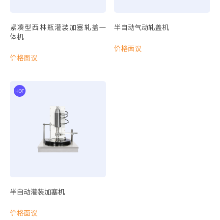
自动细胞计数分析仪
紧凑型西林瓶灌装加塞轧盖一
半自动气动轧盖机
自动微生物计数分析仪
体机
光学显微镜
价格面议
Aeris PCR基因扩增仪
价格面议
Airstream PCR专用垂直流洁净工作台
化学实验
通用型台式通风橱
HOT
HOT
样品培养
全温振荡培养箱
通用设备
半自动灌装加塞机
器皿清洗设备
价格面议
全自动器皿清洗机